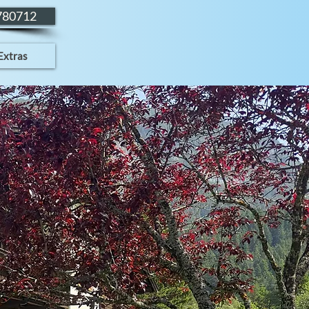
9780712
Extras