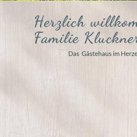
Herzlich willko
Familie Kluckne
Das Gästehaus im Herze
Herzlich willkommen in unseren
gemütlich
Doppelzimmern
! Unser Haus liegt idyllisch
l
ebendigen Zentrum
. Die ruhige Umgebung
Spaziergängen
und ausgiebigen
Wanderung
vielfältigen
Routen
und
Wege
durch die ma
Familienausflüge
oder anspruchsvolle
Berg
Für
Radfahrer
gibt es
ein weitläufiges Netz
die reizvolle
Landschaft
zu erkunden.
Direk