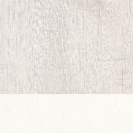
( 3 Gehminuten) finden Sie den
Einstieg
in d
für
Langlaufbegeisterte
. Zurück im Haus st
Schi- und Wachsraum
zur Verfügung, um Ih
zu verstauen und optimal vorzubereiten.
Zur sicheren und bequemen
Aufbewahrung
Fahrrädern
bieten wir einen
geräumigen Ab
Wir freuen uns darauf, Sie bald bei uns begrüß
Herzlichst, Familie Kluckner