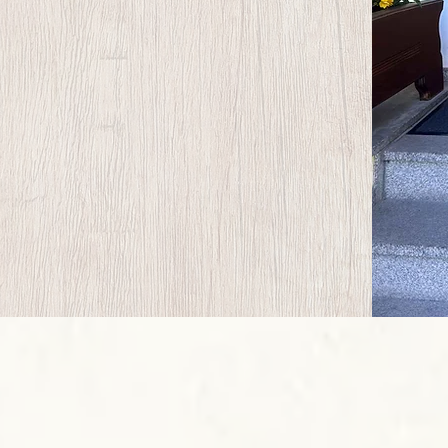
ie
Langlaufloipen
, ideal
eht Ihnen ein
re
Ausrüstung
sicher
von
Skiausrüstung
und
stellraum
.
en zu dürfen.