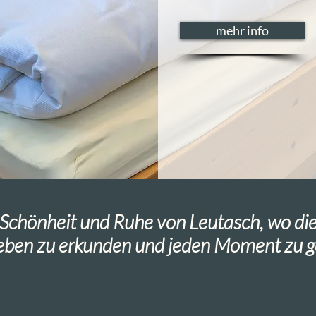
mehr info
e Schönheit und Ruhe von Leutasch, wo die
eben zu erkunden und jeden Moment zu g
l in den Tiroler Bergen in der Olympiaregi