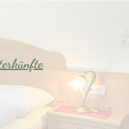
erkünfte
rtable Unterkunft mit
ei Doppelzimmern und
an. Jedes Zimmer ist
chtet und bietet eine
e für unsere Gäste.
thalt bei uns!