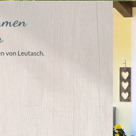
mmen
r
n von Leutasch.
en Appartements
oder
 in
Leutasch-Weidach
, nahe dem
 lädt zu erholsamen
en
ein.
Genießen
Sie die
lerische
Natur
, perfekt für
touren
.
werk von
Radwegen
, um
t
vor unserer
Haustür