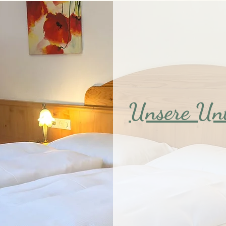
Unsere Unt
Wir bieten eine komfo
einem Apartment, zw
einem Einzelzimmer 
geschmackvoll eingeri
angenehme Atmosphär
Genießen Sie Ihren Aufen